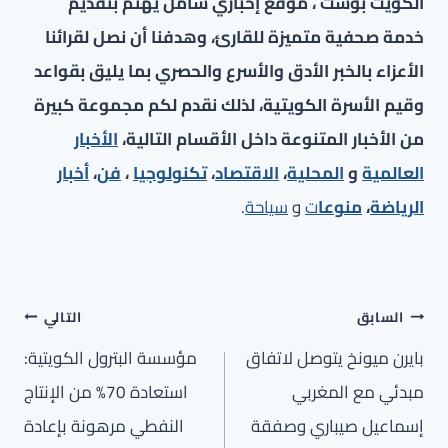
الكويت بوست ، موقع إخباري شامل يهتم بتقديم
خدمة صحفية متميزة للقارئ، وهدفنا أن نصل لقرائنا
الأعزاء بالخبر الأدق والأسرع والحصري بما يليق بقواعد
وقيم الأسرة الكويتية، لذلك نقدم لكم مجموعة كبيرة
من الأخبار المتنوعة داخل الأقسام التالية،
الأخبار
العالمية
و
المحلية
،
الاقتصاد
،
تكنولوجيا
،
فن
،
أخبار
الرياضة
،
منوعا
ت
و
سياحة
.
تصفّح
السابق
التالي
المقالات
بايرن ميونخ يتوصل لاتفاق
مؤسسة البترول الكويتية:
مبدئي مع المغربي
استعادة 70% من الإنتاج
إسماعيل صيباري وصفقة
النفطي مرهونة بإعادة