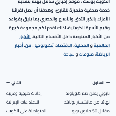
الكويت بوست ، موقع إخباري شامل يهتم بتقديم
خدمة صحفية متميزة للقارئ، وهدفنا أن نصل لقرائنا
الأعزاء بالخبر الأدق والأسرع والحصري بما يليق بقواعد
وقيم الأسرة الكويتية، لذلك نقدم لكم مجموعة كبيرة
من الأخبار المتنوعة داخل الأقسام التالية،
الأخبار
العالمية
و
المحلية
،
الاقتصاد
،
تكنولوجيا
،
فن
،
أخبار
الرياضة
،
منوعا
ت
و
سياحة
.
تصفّح
السابق
التالي
المقالات
نابولي يعلن ضم هويلوند
إدانات خليجية وعربية
نهائياً من مانشستر يونايتد
للاعتداءات الإيرانية
مقابل 50 مليون يورو
المتواصلة على الكويت