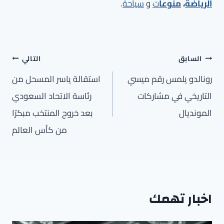
الرياضة
،
منوعا
ت
و
سياحة
.
تصفّح
السابق
التالي
المقالات
رونالدو يلمس رقم ميسي
استقالة ياسر المسحل من
التاريخي في مشاركات
رئاسة الاتحاد السعودي
المونديال
بعد خروج المنتخب مبكرًا
من كأس العالم
اخبار تهمك