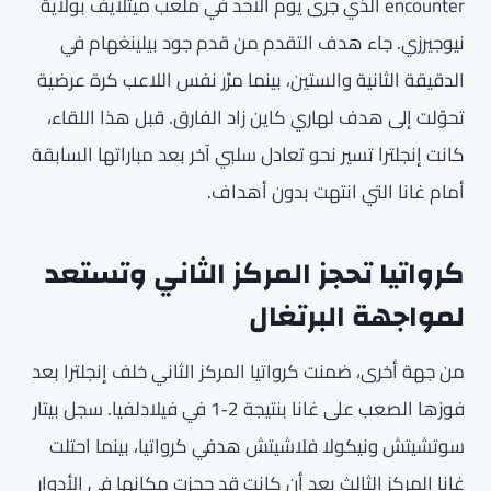
encounter الذي جرى يوم الأحد في ملعب ميتلايف بولاية
نيوجيرزي. جاء هدف التقدم من قدم جود بيلينغهام في
الدقيقة الثانية والستين، بينما مرّر نفس اللاعب كرة عرضية
تحوّلت إلى هدف لهاري كاين زاد الفارق. قبل هذا اللقاء،
كانت إنجلترا تسير نحو تعادل سلبي آخر بعد مباراتها السابقة
أمام غانا التي انتهت بدون أهداف.
كرواتيا تحجز المركز الثاني وتستعد
لمواجهة البرتغال
من جهة أخرى، ضمنت كرواتيا المركز الثاني خلف إنجلترا بعد
فوزها الصعب على غانا بنتيجة 2‑1 في فيلادلفيا. سجل بيتار
سوتشيتش ونيكولا فلاشيتش هدفي كرواتيا، بينما احتلت
غانا المركز الثالث بعد أن كانت قد حجزت مكانها في الأدوار