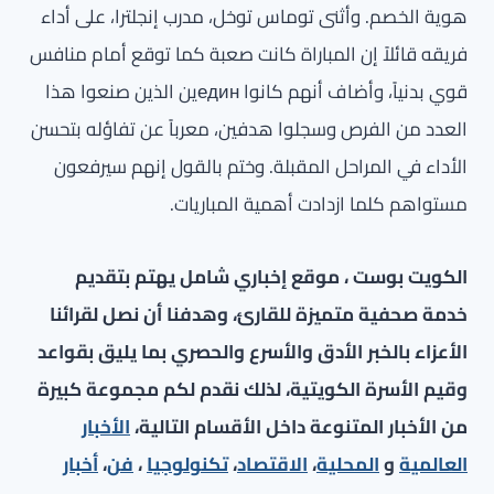
هوية الخصم. وأثنى توماس توخل، مدرب إنجلترا، على أداء
فريقه قائلاً إن المباراة كانت صعبة كما توقع أمام منافس
قوي بدنياً، وأضاف أنهم كانوا единين الذين صنعوا هذا
العدد من الفرص وسجلوا هدفين، معرباً عن تفاؤله بتحسن
الأداء في المراحل المقبلة. وختم بالقول إنهم سيرفعون
مستواهم كلما ازدادت أهمية المباريات.
الكويت بوست ، موقع إخباري شامل يهتم بتقديم
خدمة صحفية متميزة للقارئ، وهدفنا أن نصل لقرائنا
الأعزاء بالخبر الأدق والأسرع والحصري بما يليق بقواعد
وقيم الأسرة الكويتية، لذلك نقدم لكم مجموعة كبيرة
من الأخبار المتنوعة داخل الأقسام التالية،
الأخبار
العالمية
و
المحلية
،
الاقتصاد
،
تكنولوجيا
،
فن
،
أخبار