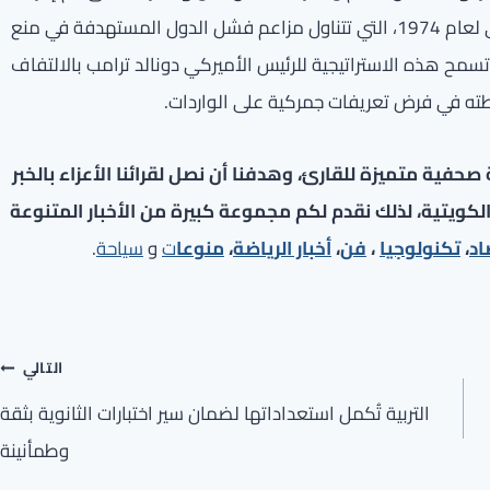
التحقيق استناداً إلى المادة 301 من قانون التجارة الأميركي لعام 1974، التي تتناول مزاعم فشل الدول المستهدفة في منع
مح هذه الاستراتيجية للرئيس الأميركي دونالد ترامب بالالتفاف
طته في فرض تعريفات جمركية على الواردات.
فية متميزة للقارئ، وهدفنا أن نصل لقرائنا الأعزاء بالخبر
لكويتية، لذلك نقدم لكم مجموعة كبيرة من الأخبار المتنوعة
اد
،
تكنولوجيا
،
فن
،
أخبار الرياضة
،
منوعا
ت
و
سياحة
.
التالي
التربية تُكمل استعداداتها لضمان سير اختبارات الثانوية بثقة
وطمأنينة