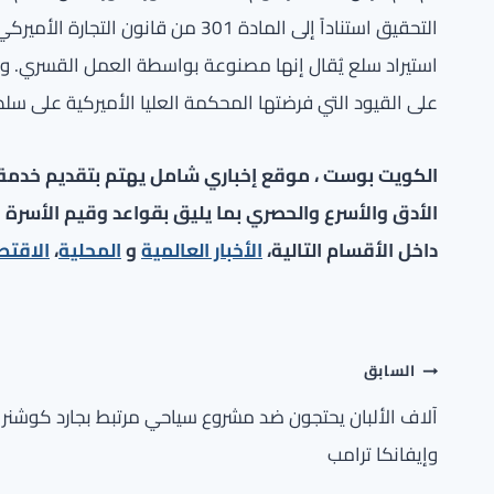
استيراد سلع يُقال إنها مصنوعة بواسطة العمل القسري. وتس
على القيود التي فرضتها المحكمة العليا الأميركية على سل
الكويت بوست ، موقع إخباري شامل يهتم بتقديم خدمة صح
الأدق والأسرع والحصري بما يليق بقواعد وقيم الأسرة ا
داخل الأقسام التالية،
الأخبار العالمية
و
المحلية
،
الاقتص
تصفّح
السابق
المقالات
آلاف الألبان يحتجون ضد مشروع سياحي مرتبط بجارد كوشنر
وإيفانكا ترامب