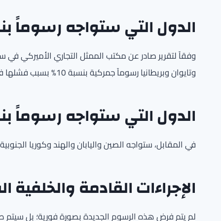
الدول التي ستواجه رسوماً بنسب
وفقاً لتقرير صادر عن مكتب الممثل التجاري الأميركي في س
وتايوان وبريطانيا رسوماً جمركية بنسبة 10% بسبب فشلها في تطبيق الحظر على «العمل القسري».
الدول التي ستواجه رسوماً بنسبة 
في المقابل، ستواجه الصين واليابان والهند وكوريا الجنوبية والبرازيل و
الإجراءات القادمة والخلفية ال
لم يتم فرض هذه الرسوم الجديدة بصورة فورية؛ بل سيتم طرح