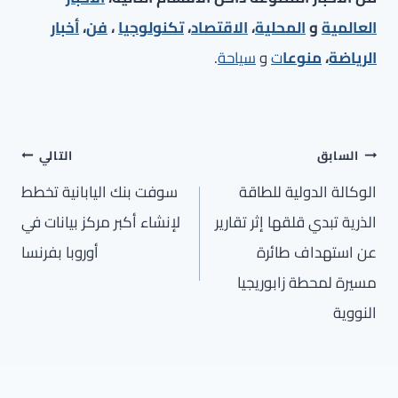
العالمية
و
المحلية
،
الاقتصاد
،
تكنولوجيا
،
فن
،
أخبار
الرياضة
،
منوعا
ت
و
سياحة
.
تصفّح
السابق
التالي
المقالات
الوكالة الدولية للطاقة
سوفت بنك اليابانية تخطط
الذرية تبدي قلقها إثر تقارير
لإنشاء أكبر مركز بيانات في
عن استهداف طائرة
أوروبا بفرنسا
مسيرة لمحطة زابوريجيا
النووية