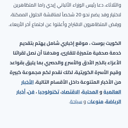
والثلاثاء، دعا رئيس الوزراء الألباني إيدي راما المتظاهرين
لاختيار وفد يضم نحو 20 شخصاً لمناقشة الحلول الممكنة،
ورفض المتظاهرون الاقتراح وأعلنوا عن اجتماع آخر الأربعاء.
الكويت بوست ، موقع إخباري شامل يهتم بتقديم
خدمة صحفية متميزة للقارئ، وهدفنا أن نصل لقرائنا
الأعزاء بالخبر الأدق والأسرع والحصري بما يليق بقواعد
وقيم الأسرة الكويتية، لذلك نقدم لكم مجموعة كبيرة
من الأخبار المتنوعة داخل الأقسام التالية،
الأخبار
العالمية
و
المحلية
،
الاقتصاد
،
تكنولوجيا
،
فن
،
أخبار
الرياضة
،
منوعا
ت
و
سياحة
.