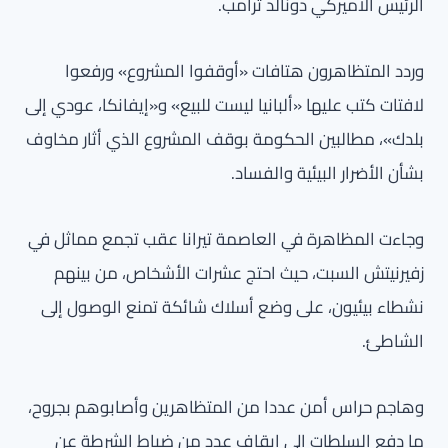
الرئيس الأميركي دونالد ترامب.
وردد المتظاهرون هتافات «أوقفوا المشروع» ورفعوا
لافتات كتب عليها «ألبانيا ليست للبيع» و«إيفانكا، عودي إلى
بلدك»، مطالبين الحكومة بوقف المشروع الذي أثار مخاوف
بشأن الأضرار البيئية والفساد.
وجاءت المظاهرة في العاصمة تيرانا عقب تجمع مماثل في
زفيرنيتش السبت، حيث احتج عشرات الأشخاص، من بينهم
نشطاء بيئيون، على وضع أسلاك شائكة تمنع الوصول إلى
الشاطئ.
وهاجم حراس أمن عددا من المتظاهرين وأصابوهم بجروح،
ما دفع السلطات إلى إيقاف عدد من ضباط الشرطة عن