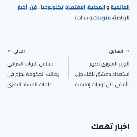
العالمية
و
المحلية
،
الاقتصاد
،
تكنولوجيا
،
فن
،
أخبار
الرياضة
،
منوعا
ت
و
سياحة
.
تصفّح
السابق
التالي
المقالات
الوزير السوري يُظهر
مجلس النواب العراقي
استعداد دمشق للقاء حزب
يطالب الحكومة بحزم في
الله في ظل توترات إقليمية
ملفات الفساد الكبرى
اخبار تهمك