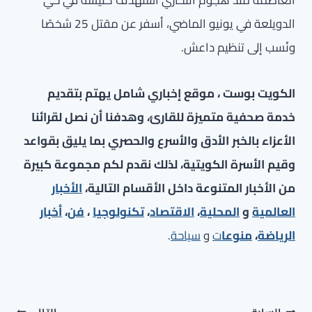
العاصمة منذ هجوم انتحاري استهدف كنيسة في حي
الدويلعة في يونيو الماضي، أسفر عن مقتل 25 شخصًا
ونُسب إلى تنظيم داعش.
الكويت بوست ، موقع إخباري شامل يهتم بتقديم
خدمة صحفية متميزة للقارئ، وهدفنا أن نصل لقرائنا
الأعزاء بالخبر الأدق والأسرع والحصري بما يليق بقواعد
وقيم الأسرة الكويتية، لذلك نقدم لكم مجموعة كبيرة
من الأخبار المتنوعة داخل الأقسام التالية،
الأخبار
العالمية
و
المحلية
،
الاقتصاد
،
تكنولوجيا
،
فن
،
أخبار
الرياضة
،
منوعا
ت
و
سياحة
.
تصفّح
السابق
التالي