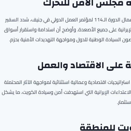
وة مجلس الأمن للتحرك
في تصريح للوكالة الكويتية للأنباء (كونا) بمناسبة انطلاق أعمال الدورة الـ114 لمؤتمر العمل الدولي في جنيف، شدد السفير
يرانية على جميع الأصعدة. وأوضح أن استدامة واستقرار أسواق
 بصون السيادة الوطنية للدول ومواجهة التهديدات الأمنية بحزم.
ة على الاقتصاد والعمل
ستراتيجيات اقتصادية وعمالية استثنائية لمواجهة الآثار المحتملة
عتداءات الإيرانية التي استهدفت أمن وسيادة الكويت، ما يشكل
تثمار.
ويت للمنطقة