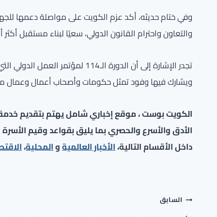
وفي ختام حديثه، أكد عزم الكويت على مواصلة دعمها للجهود ا
والتعاون واحترام القانون الدولي، سعيًا لبناء مستقبل أكثر أ
تجدر الإشارة إلى أن الدورة الـ114 
ويشارك فيها وفود تمثل حكومات وأصحاب أعمال وعمال من 187 دولة عضو في منظمة العمل الدول
الكويت بوست ، موقع إخباري شامل يهتم بتقديم خدمة صح
الأدق والأسرع والحصري بما يليق بقواعد وقيم الأسرة ا
داخل الأقسام التالية،
الأخبار العالمية
و
المحلية
،
الاقتص
تصفّح
السابق