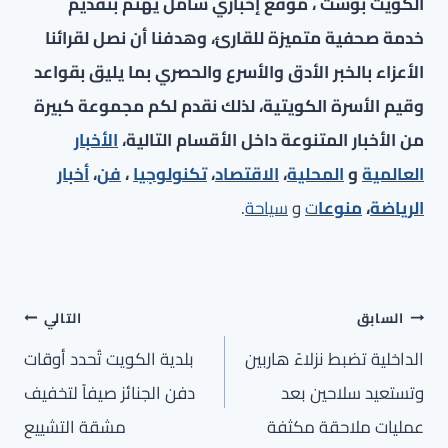
الكويت بوست ، موقع إخباري شامل يهتم بتقديم
خدمة صحفية متميزة للقارئ، وهدفنا أن نصل لقرائنا
الأعزاء بالخبر الأدق والأسرع والحصري بما يليق بقواعد
وقيم الأسرة الكويتية، لذلك نقدم لكم مجموعة كبيرة
من الأخبار المتنوعة داخل الأقسام التالية،
الأخبار
العالمية
و
المحلية
،
الاقتصاد
،
تكنولوجيا
،
فن
،
أخبار
الرياضة
،
منوعا
ت
و
سياحة
.
تصفّح
السابق
التالي
المقالات
الداخلية تضبط نزلاءً هاربين
بلدية الكويت تُحدد أوقات
وتستعيد سلاحين بعد
دفن الجنائز صيفاً لتخفيف
عمليات ملاحقة مكثفة
مشقة التشييع