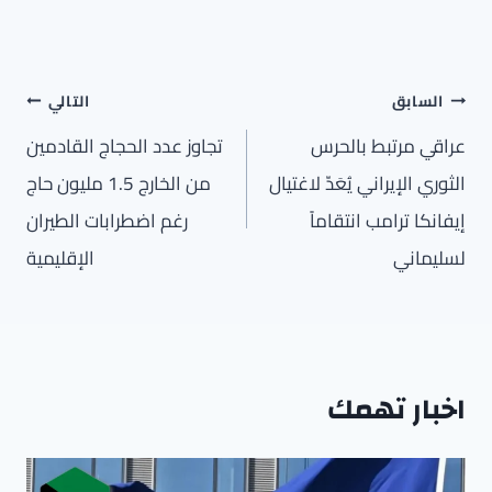
تصفّح
السابق
التالي
المقالات
عراقي مرتبط بالحرس
تجاوز عدد الحجاج القادمين
الثوري الإيراني يُعَدّ لاغتيال
من الخارج 1.5 مليون حاج
إيفانكا ترامب انتقاماً
رغم اضطرابات الطيران
لسليماني
الإقليمية
اخبار تهمك