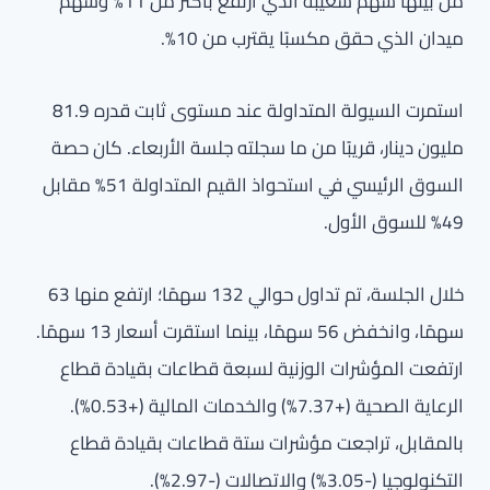
من بينها سهم شعيبة الذي ارتفع بأكثر من 11% وسهم
ميدان الذي حقق مكسبًا يقترب من 10%.
استمرت السيولة المتداولة عند مستوى ثابت قدره 81.9
مليون دينار، قريبًا من ما سجلته جلسة الأربعاء. كان حصة
السوق الرئيسي في استحواذ القيم المتداولة 51% مقابل
49% للسوق الأول.
خلال الجلسة، تم تداول حوالي 132 سهمًا؛ ارتفع منها 63
سهمًا، وانخفض 56 سهمًا، بينما استقرت أسعار 13 سهمًا.
ارتفعت المؤشرات الوزنية لسبعة قطاعات بقيادة قطاع
الرعاية الصحية (+7.37%) والخدمات المالية (+0.53%).
بالمقابل، تراجعت مؤشرات ستة قطاعات بقيادة قطاع
التكنولوجيا (-3.05%) والاتصالات (-2.97%).