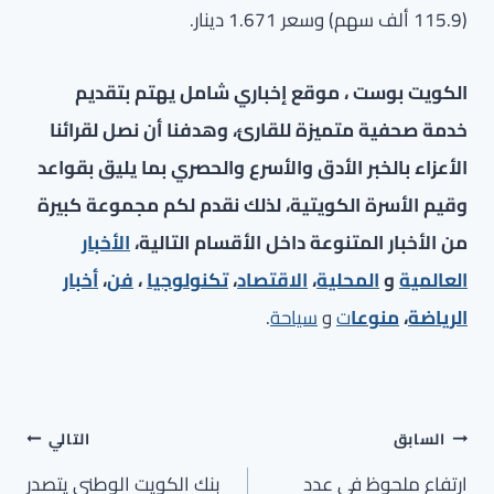
(115.9 ألف سهم) وسعر 1.671 دينار.
الكويت بوست ، موقع إخباري شامل يهتم بتقديم
خدمة صحفية متميزة للقارئ، وهدفنا أن نصل لقرائنا
الأعزاء بالخبر الأدق والأسرع والحصري بما يليق بقواعد
وقيم الأسرة الكويتية، لذلك نقدم لكم مجموعة كبيرة
من الأخبار المتنوعة داخل الأقسام التالية،
الأخبار
العالمية
و
المحلية
،
الاقتصاد
،
تكنولوجيا
،
فن
،
أخبار
الرياضة
،
منوعا
ت
و
سياحة
.
تصفّح
السابق
التالي
المقالات
ارتفاع ملحوظ في عدد
بنك الكويت الوطني يتصدر