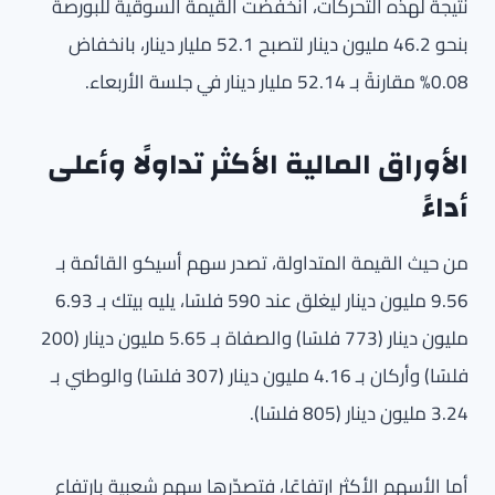
نتيجة لهذه التحركات، انخفضت القيمة السوقية للبورصة
بنحو 46.2 مليون دينار لتصبح 52.1 مليار دينار، بانخفاض
0.08% مقارنةً بـ 52.14 مليار دينار في جلسة الأربعاء.
الأوراق المالية الأكثر تداولًا وأعلى
أداءً
من حيث القيمة المتداولة، تصدر سهم أسيكو القائمة بـ
9.56 مليون دينار ليغلق عند 590 فلسًا، يليه بيتك بـ 6.93
مليون دينار (773 فلسًا) والصفاة بـ 5.65 مليون دينار (200
فلسًا) وأركان بـ 4.16 مليون دينار (307 فلسًا) والوطني بـ
3.24 مليون دينار (805 فلسًا).
أما الأسهم الأكثر ارتفاعًا، فتصدّرها سهم شعبية بارتفاع