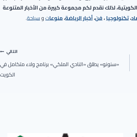
لكويتية، لذلك نقدم لكم مجموعة كبيرة من الأخبار المتنوعة
اد
،
تكنولوجيا
،
فن
،
أخبار الرياضة
،
منوعا
ت
و
سياحة
.
التالي
«سنونو» يطلق «النادي الملكي» برنامج ولاء متكامل في
الكويت