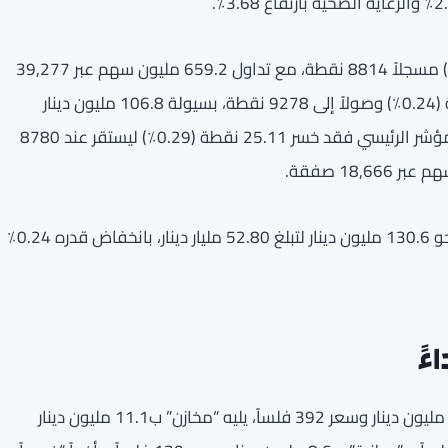
بلغ مؤشر السوق العام انخفاضاً بنحو 21.68 نقطة (0.25٪) مسجلاً 8814 نقطة، مع تداول 659.2 مليون سهم عبر 39,277
صفقة. سجل مؤشر السوق الأول تراجعاً قدره 22.07 نقطة (0.24٪) وصولاً إلى 9278 نقطة، بسيولة 106.8 مليون دينار
وحجم تداول 292.7 مليون سهم عبر 20,611 صفقة. أما المؤشر الرئيسي فقد خسر 25.11 نقطة (0.29٪) ليستقر عند 8780
نتيجة لهذه التحركات، انخفضت القيمة السوقية للبورصة بنحو 130.6 مليون دينار لتبلغ 52.80 مليار دينار، بانخفاض قدره 0.24٪
ءً
من حيث القيمة، تصدر سهم “أولى وقود” بحجم تداول 29.1 مليون دينار وسعر 392 فلساً، يليه “مخازن” ب11.1 مليون دينار