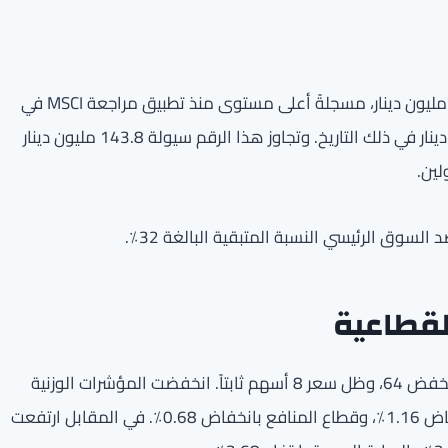
سجلت السيولة المتداولة اليوم قيمة مرتفعة بلغت 156.7 مليون دينار، مسجلةً أعلى مستوى منذ تطبيق مراجعة MSCI في
25 مايو، حيث ارتفعت بنسبة 8.96٪ مقارنةً بـ 155.6 مليون دينار في ذلك التاريخ. وتجاوز هذا الرقم سيولة 143.8 مليون دينار
لين.
لقطاعية
تم تداول نحو 131 سهماً خلال الجلسة؛ ارتفع 59 سهماً، وانخفض 64، وظل سعر 8 أسهم ثابتاً. انخفضت المؤشرات الوزنية
لسبعة قطاعات، كان أبرزها قطاع السلع الاستهلاكية بانخفاض 1.16٪، وقطاع المنافع بانخفاض 0.68٪. في المقابل ارتفعت