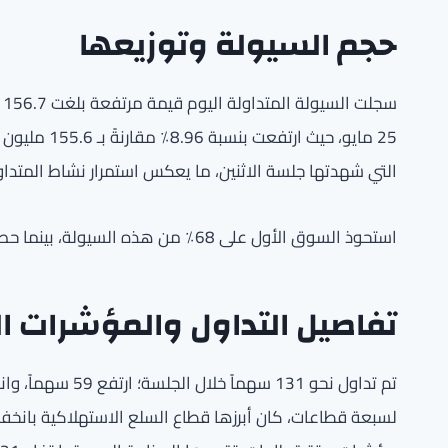
حجم السيولة وتوزيعها
التي شهدتها جلسة الاثنين، ما يعكس استمرار نشاط المتداو
استحوذ السوق الأول على 68٪ من هذه السيولة، بينما حصد السوق الرئيسي النسبة المتبقية البالغة 32٪.
تفاصيل التداول والمؤشرات ا