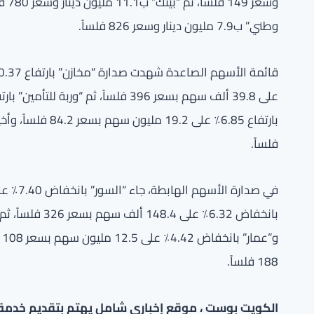
وطني” ب7.9 مليون دينار وسعر 826 فلساً.
فلساً.
188 فلساً.
الكويت بوست ، موقع إخباري شامل يهتم بتقديم خدمة صح