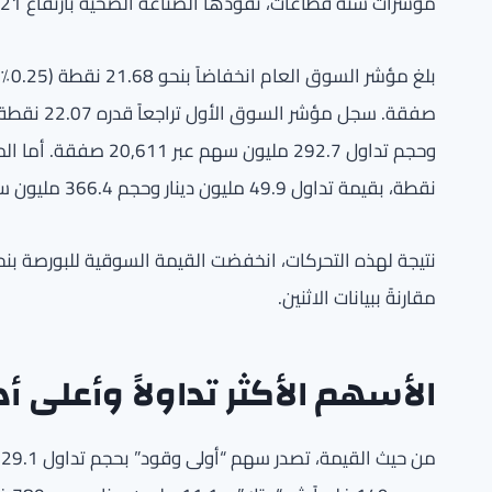
مؤشرات ستة قطاعات، تقودها الصناعة الصحية بارتفاع 2.21٪ والرعاية الصحية بارتفاع 3.68٪.
نقطة، بقيمة تداول 49.9 مليون دينار وحجم 366.4 مليون سهم عبر 18,666 صفقة.
مقارنةً ببيانات الاثنين.
الأسهم الأكثر تداولاً وأعلى أدا