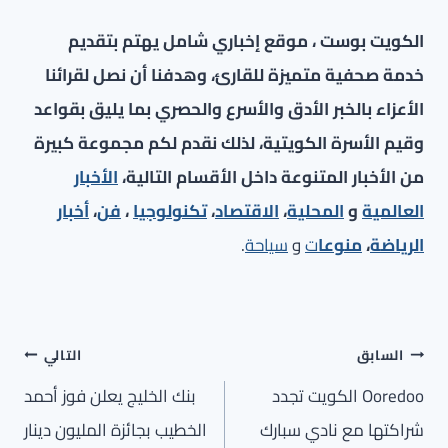
الكويت بوست ، موقع إخباري شامل يهتم بتقديم
خدمة صحفية متميزة للقارئ، وهدفنا أن نصل لقرائنا
الأعزاء بالخبر الأدق والأسرع والحصري بما يليق بقواعد
وقيم الأسرة الكويتية، لذلك نقدم لكم مجموعة كبيرة
من الأخبار المتنوعة داخل الأقسام التالية،
الأخبار
العالمية
و
المحلية
،
الاقتصاد
،
تكنولوجيا
،
فن
،
أخبار
الرياضة
،
منوعا
ت
و
سياحة
.
تصفّح
السابق
التالي
المقالات
Ooredoo الكويت تجدد
بنك الخليج يعلن فوز أحمد
شراكتها مع نادي سبارك
الخطيب بجائزة المليون دينار