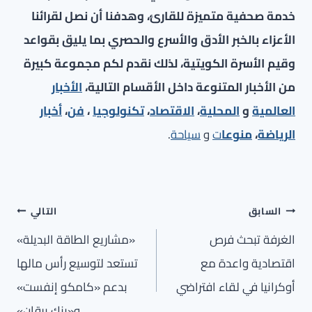
خدمة صحفية متميزة للقارئ، وهدفنا أن نصل لقرائنا
الأعزاء بالخبر الأدق والأسرع والحصري بما يليق بقواعد
وقيم الأسرة الكويتية، لذلك نقدم لكم مجموعة كبيرة
من الأخبار المتنوعة داخل الأقسام التالية،
الأخبار
العالمية
و
المحلية
،
الاقتصاد
،
تكنولوجيا
،
فن
،
أخبار
الرياضة
،
منوعا
ت
و
سياحة
.
تصفّح
السابق
التالي
المقالات
الغرفة تبحث فرص
«مشاريع الطاقة البديلة»
اقتصادية واعدة مع
تستعد لتوسيع رأس مالها
أوكرانيا في لقاء افتراضي
بدعم «كامكو إنفست»
و«بنك برقان»