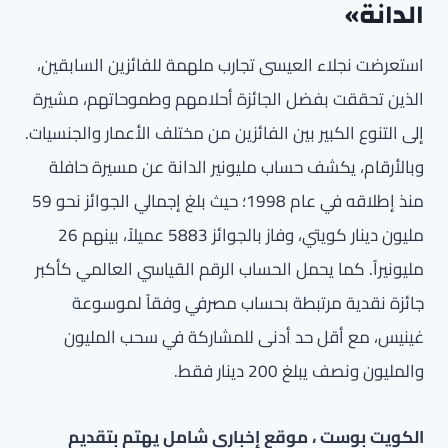
الدانة»
استعرضت نجلاء العيسى تجارب ملهمة للفائزين السابقين،
الذين تحققت بفضل الجائزة أحلامهم وطموحاتهم، مشيرة
إلى التنوع الكبير بين الفائزين من مختلف الأعمار والجنسيات.
وبالأرقام، يكشف حساب مليونير الدانة عن مسيرة حافلة
منذ إطلاقه في عام 1998؛ حيث بلغ إجمالي الجوائز نحو 59
مليون دينار كويتي، وفاز بالجوائز 5883 عميلاً، بينهم 26
مليونيراً. كما يحمل الحساب الرقم القياسي العالمي كأكبر
جائزة نقدية مرتبطة بحساب مصرفي وفقاً لموسوعة
غينيس، مع أقل حد أدنى للمشاركة في سحب المليون
والمليون ونصف يبلغ 200 دينار فقط.
الكويت بوست ، موقع إخباري شامل يهتم بتقديم