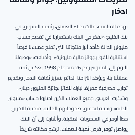
ادخار
بهذه المناسبة، قالت نجلاء العيسى، رئيسة التسويق في
بنك الخليج: «نفخر في البنك باستمرارنا في تقديم حساب
مليونير الدانة كأحد أبرز منتجاتنا التي تمنح عملاءنا فرصاً
استثنائية للفوز بجوائز مالية مليونية». وأضافت: «وصولنا
اليوم إلى المليونير رقم 26 منذ عام 1998 يعكس ثقة
عملائنا بنا، ويؤكد التزامنا الدائم بتعزيز ثقافة الادخار وتقديم
تجارب مصرفية مميزة. نبارك للفائز بجائزة المليون دينار».
وشكرت العيسى جميع العملاء الذين اختاروا حساب «مليونير
الدانة» وسيلة لتحقيق طموحاتهم المالية، متمنيةً للآخرين
حظاً أوفر في السحوبات المقبلة. وأشارت إلى أن البنك
يواصل توفير فرص ثمينة للعملاء، ترسّخ مكانته شريكاً