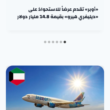
«أوبر» تقدم عرضاً للاستحواذ على
«ديليفري هيرو» بقيمة 14.8 مليار دولار