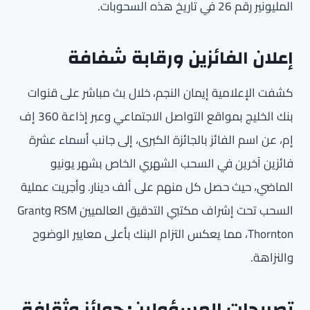
المليونير رقم 26 في تاريخ هذه السحوبات.
إعلان الفائزين ورقابة شفافة
كشفت الإعلامية إيمان النجم، خلال بث مباشر على قنوات
بنك الخليج بمواقع التواصل الاجتماعي وعبر إذاعة 360 إف
إم، عن اسم الفائز بالجائزة الكبرى، إلى جانب أسماء عشرة
فائزين آخرين في السحب الشهري الخاص بشهر يونيو
الماضي، حيث حصل كل منهم على ألف دينار. وأجريت عملية
السحب تحت إشراف مكتبي التدقيق العالميين RSM وGrant
Thornton، مما يعكس التزام البنك بأعلى معايير الوضوح
والنزاهة.
تصريحات المسؤولين: جوائز وثقافة