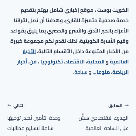
الكويت بوست ، موقع إخباري شامل يهتم بتقديم
خدمة صحفية متميزة للقارئ، وهدفنا أن نصل لقرائنا
الأعزاء بالخبر الأدق والأسرع والحصري بما يليق بقواعد
وقيم الأسرة الكويتية، لذلك نقدم لكم مجموعة كبيرة
من الأخبار المتنوعة داخل الأقسام التالية،
الأخبار
العالمية
و
المحلية
،
الاقتصاد
،
تكنولوجيا
،
فن
،
أخبار
الرياضة
،
منوعا
ت
و
سياحة
.
تصفّح
السابق
التالي
المقالات
الهدوء الاقتصادي هشٌّ
وحدة التأمين تُصدر توجيهًا
على الساحة العالمية
شاملاً لتسليم مطالبات