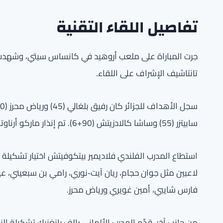
تفاصيل اللقاء التقنية
تانتاشيف الإشراف على اللقاء.
سابيتزر (55) وساشا كالادزيتش (90+6). تم إنذار ماركو أرناوتوفيتش في الدقيقة 11.
استطاع المدرب الفلندي فلاديمير بيتكوفيتش اختيار تشكيلة
لاعبين مثل جوان حجام، ريان آيت‑نوري، رامي بن سبعيني، عي
فارس شايبي، أمين غويري ورياض محرز.
من جانب آخر، قدَّم المدرب الألماني رالف رانغنيك تشكيلة ا