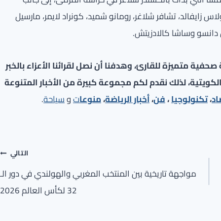
لاس زايفالد، تشافر شلاغر، رومانو شميد، كونراد لايمر، مارسيل
 دانسو وساشا كالادزيتش.
فية متميزة للقارئ، وهدفنا أن نصل لقرائنا الأعزاء بالخبر
لكويتية، لذلك نقدم لكم مجموعة كبيرة من الأخبار المتنوعة
اد
،
تكنولوجيا
،
فن
،
أخبار الرياضة
،
منوعا
ت
و
سياحة
.
التالي
مواجهة تاريخية بين المنتخب المغربي والهولندي في دور الـ
32 لكأس العالم 2026