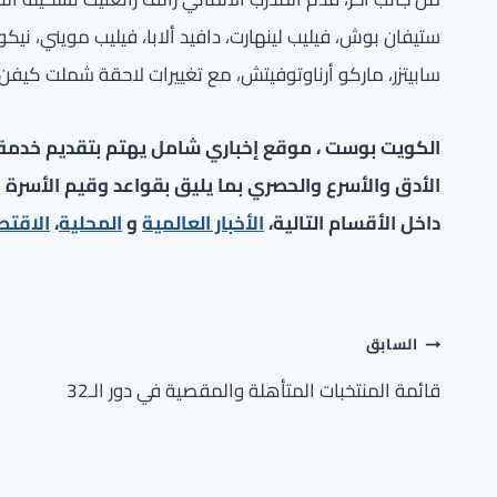
ستيفان بوش، فيليب لينهارت، دافيد ألابا، فيليب مويني، نيكو
سابيتزر، ماركو أرناوتوفيتش، مع تغييرات لاحقة شملت كيفن
الكويت بوست ، موقع إخباري شامل يهتم بتقديم خدمة صح
الأدق والأسرع والحصري بما يليق بقواعد وقيم الأسرة ا
داخل الأقسام التالية،
الأخبار العالمية
و
المحلية
،
الاقتص
تصفّح
السابق
المقالات
قائمة المنتخبات المتأهلة والمقصية في دور الـ32