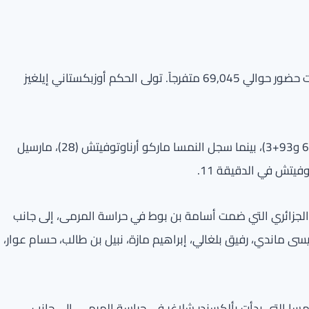
جرت المباراة على ملعب أروهيد في كانساس سيتي، وشهدت حضور حوالي 69,045 متفرجاً. تولى الحكم أوزبكستاني إيلغيز
سجل الأهداف للجزائر كان رفيق بلغالي (45) ورياض محرز (60 و93+3)، بينما سجل النمسا ماركو أرناوتوفيتش (28)، مارسيل
 الجزائري التي ضمت أسامة بن بوط في حراسة المرمى، إلى جانب
سى ماندي، رفيق بلغالي، إبراهيم مازة، نبيل بن طالب، حسام عوار،
لنمسا التي بدأت بألكسندر شلاغر في حراسة المرمى، إلى جانب