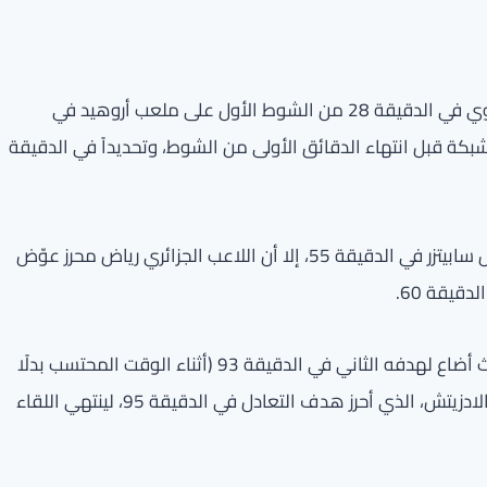
افتتح النمساوي ماركو أرناوتوفيتش سجل المنتخب النمساوي في الدقيقة 28 من الشوط الأول على ملعب أروهيد في
شبكة قبل انتهاء الدقائق الأولى من الشوط، وتحديداً في الدقيقة
في الشوط الثاني، استعاد النمسا الصدارة عبر هدف مارسيل سابيتزر في الدقيقة 55، إلا أن اللاعب الجزائري رياض محرز عوّض
قيقة 60.
واصل محرز تألقه في الدقائق الأخيرة من الشوط الثاني، حيث أضاع لهدفه الثاني في الدقيقة 93 (أثناء الوقت المحتسب بدلًا
من الضائع). إلا أن النمسا استطاع أن يردّ سريعاً عبر ساشا كالادزيتش، الذي أحرز هدف التعادل في الدقيقة 95، لينتهي اللقاء