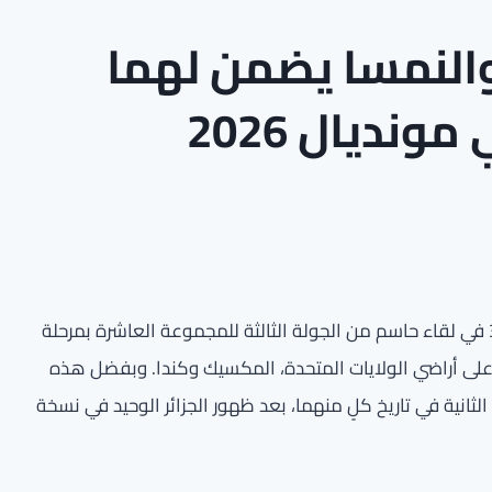
 والنمسا يضمن لهما
سجّلت مباراة المنتخبين الجزائري والنمسا نتيجة متعادلة 3‑3 في لقاء حاسم من الجولة الثالثة للمجموعة العاشرة بمرحلة
لعالم 2026، التي تُنظم حالياً على أراضي الولايات المتحدة، المكسيك وكندا. وبفضل هذه
ز كل من المنتخبين مقعداً في مرحلة الـ32 للمرة الثانية في تاريخ كلٍ منهما، بعد ظهور الجزائر الوحيد في نسخة