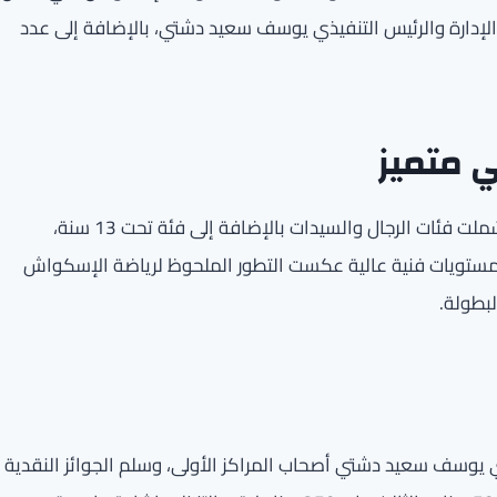
لإدارة والرئيس التنفيذي يوسف سعيد دشتي، بالإضافة إلى عدد
 متميز
أجريت المنافسات خلال الفترة من 29 يونيو حتى 4 يوليو، وشملت فئات الرجال والسيدات بالإضافة إلى فئة تحت 13 سنة،
مستويات فنية عالية عكست التطور الملحوظ لرياضة الإسكواش
لبطولة.
ذي يوسف سعيد دشتي أصحاب المراكز الأولى، وسلم الجوائز النقدية