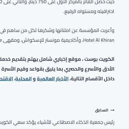
احترافيته ومستواه الرفيع.
Hotel Al Khiran، وأكاديمية مونستر للإسكواش، ومقهى Hoffee.
الكويت بوست ، موقع إخباري شامل يهتم بتقديم خدمة صح
الأدق والأسرع والحصري بما يليق بقواعد وقيم الأسرة ا
داخل الأقسام التالية،
الأخبار العالمية
و
المحلية
،
الاقتص
تصفّح
السابق
المقالات
رئيس جمعية الذكاء الاصطناعي للأشياء يؤكد سعي الكوي