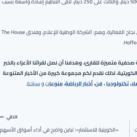
حيث حصل الفائز بالمركز الأول على 750 دينار، والثاني على 500 دينار، والثالث على 250 دينار، لاقى التنظيم إشادة واسعة بسبب
وأعربت المؤسسة عن امتنانها وشكرها لكل من ساهم في نجاح الفعالية، وهم: الشركة الوطنية للإعلام، وفندق The House
فية متميزة للقارئ، وهدفنا أن نصل لقرائنا الأعزاء بالخبر
لكويتية، لذلك نقدم لكم مجموعة كبيرة من الأخبار المتنوعة
اد
،
تكنولوجيا
،
فن
،
أخبار الرياضة
،
منوعا
ت
و
سياحة
.
التالي
ت
«الكويتية للاستثمار»: تباين واضح في أداء أسواق الأسهم