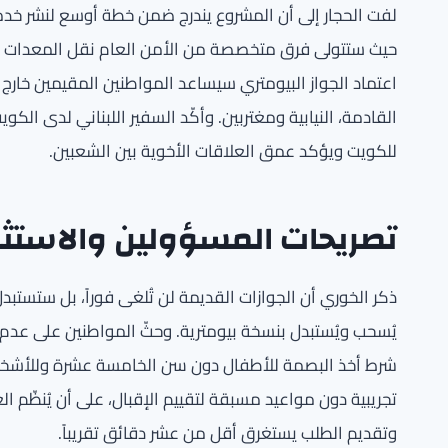
لفت الحجار إلى أن المشروع يندرج ضمن خطة أوسع لنشر خدمة 
حيث ستتولى فرق متخصصة من الأمن العام نقل المعدات وتد
اعتماد الجواز البيومتري سيساعد المواطنين المقيمين خارج
القادمة، النيابية ومغتربين. وأكّد السفير اللبناني لدى ال
للكويت ويؤكد عمق العلاقات الأخوية بين الشعبين.
تصريحات المسؤولين والاستثن
ذكر الخوري أن الجوازات القديمة لن تُلغى فوراً، بل ستستبدل
يُسحب ويُستبدل بنسخة بيومترية. وحثّ المواطنين على عدم ا
شرط أخذ البصمة للأطفال دون سن الخامسة عشرة وللأشخا
تجريبية دون مواعيد مسبقة لتقييم الإقبال، على أن يُنظّم ا
وتقديم الطلب يستغرق أقل من عشر دقائق تقريباً.