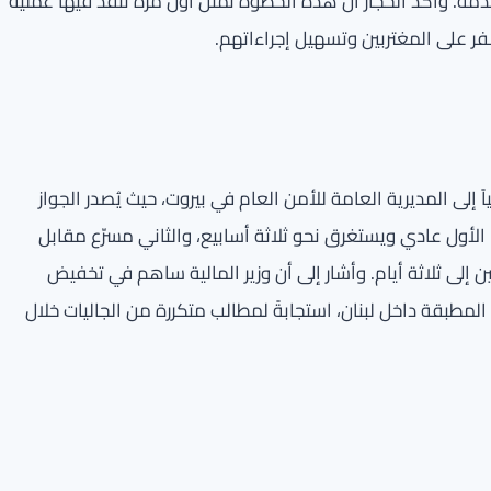
لخدمة. وأكد الحجار أن هذه الخطوة تمثل أول مرة تُنفّذ فيها عملية
فر على المغتربين وتسهيل إجراءاتهم.
ً إلى المديرية العامة للأمن العام في بيروت، حيث يُصدر الجواز
 الأول عادي ويستغرق نحو ثلاثة أسابيع، والثاني مسرّع مقابل
لى ثلاثة أيام. وأشار إلى أن وزير المالية ساهم في تخفيض
لمطبقة داخل لبنان، استجابةً لمطالب متكررة من الجاليات خلال