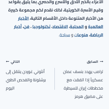
الأعزاء بالخبر الأدق والأسرع والحصري بما يليق بقواعد
وقيم الأسرة الكويتية، لذلك نقدم لكم مجموعة كبيرة
من الأخبار المتنوعة داخل الأقسام التالية،
الأخبار
العالمية
و
المحلية
،
الاقتصاد
،
تكنولوجيا
،
فن
،
أخبار
الرياضة
،
منوعا
ت
و
سياحة
.
تصفّح
السابق
التالي
المقالات
ترامب يهدد بنسف عمان
أنثوني غوردن ينتقل إلى
عسكرياً إذا اتفقت مع
برشلونة والفحص الطبي
مخططات إيران للسيطرة
اليوم
على مضيق هرمز