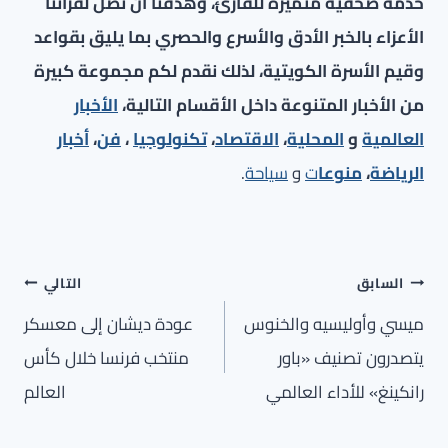
خدمة صحفية متميزة للقارئ، وهدفنا أن نصل لقرائنا
الأعزاء بالخبر الأدق والأسرع والحصري بما يليق بقواعد
وقيم الأسرة الكويتية، لذلك نقدم لكم مجموعة كبيرة
من الأخبار المتنوعة داخل الأقسام التالية،
الأخبار
العالمية
و
المحلية
،
الاقتصاد
،
تكنولوجيا
،
فن
،
أخبار
الرياضة
،
منوعا
ت
و
سياحة
.
تصفّح
السابق
التالي
المقالات
ميسي وأوليسيه والخنوس
عودة ديشان إلى معسكر
يتصدرون تصنيف «باور
منتخب فرنسا خلال كأس
رانكينغ» للأداء العالمي
العالم