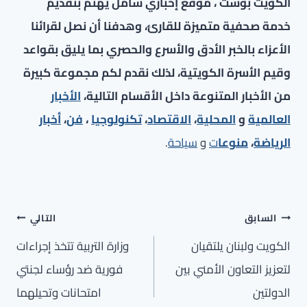
الكويت بوست ، موقع إخباري شامل يهتم بتقديم
خدمة صحفية متميزة للقارئ، وهدفنا أن نصل لقرائنا
الأعزاء بالخبر الأدق والأسرع والحصري بما يليق بقواعد
وقيم الأسرة الكويتية، لذلك نقدم لكم مجموعة كبيرة
من الأخبار المتنوعة داخل الأقسام التالية،
الأخبار
العالمية
و
المحلية
،
الاقتصاد
،
تكنولوجيا
،
فن
،
أخبار
الرياضة
،
منوعا
ت
و
سياحة
.
تصفّح
السابق
التالي
المقالات
الكويت ولبنان يلتقيان
وزارة التربية تتخذ إجراءات
لتعزيز التعاون الأمني بين
فورية ضد رؤساء لجنتي
الدولتين
امتحانات وتحيلهما