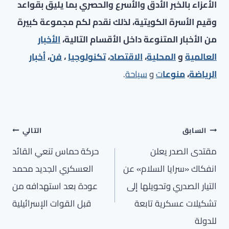
الأعزاء بالخبر الأدق والأسرع والحصري بما يليق بقواعد
وقيم الأسرة الكويتية، لذلك نقدم لكم مجموعة كبيرة
من الأخبار المتنوعة داخل الأقسام التالية،
الأخبار
العالمية
و
المحلية
،
الاقتصاد
،
تكنولوجيا
،
فن
،
أخبار
الرياضة
،
منوعا
ت
و
سياحة
.
تصفّح
السابق
التالي
المقالات
مقتدى الصدر يعلن
حركة حماس تنعي القائد
انفكاك «سرايا السلام» عن
العسكري الجديد محمد
التيار الصدري وتحويلها إلى
عودة بعد استهدافه من
تشكيلات عسكرية تابعة
قبل القوات الإسرائيلية
للدولة