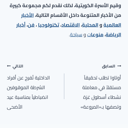
وقيم الأسرة الكويتية، لذلك نقدم لكم مجموعة كبيرة
من الأخبار المتنوعة داخل الأقسام التالية،
الأخبار
العالمية
و
المحلية
،
الاقتصاد
،
تكنولوجيا
،
فن
،
أخبار
الرياضة
،
منوعا
ت
و
سياحة
.
تصفّح
السابق
التالي
المقالات
أوتاوا تطلب تحقيقاً
الداخلية تُفرج عن أفراد
مستقلاً في معاملة
الشرطة الموقوفين
نشطاء أسطول غزة
انضباطياً بمناسبة عيد
وتصفها بـ«المروعة»
الأضحى