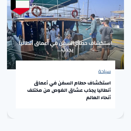
سياحة
استكشاف حطام السفن في أعماق
أنطاليا يجذب عشاق الغوص من مختلف
أنحاء العالم