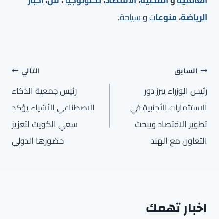
العالمية
و
المحلية
،
الاقتصاد
،
تكنولوجيا
،
فن
،
أخبار
الرياضة
،
منوعا
ت
و
سياحة
.
تصفّح
السابق
التالي
المقالات
رئيس الوزراء يبرز دور
رئيس جمعية الذكاء
الاستثمارات الأجنبية في
الاصطناعي للأشياء يؤكد
تطوير الاقتصاد ويبحث
سعي الكويت لتعزيز
التعاون مع الهند
حضورها الدولي
اخبار تهمك