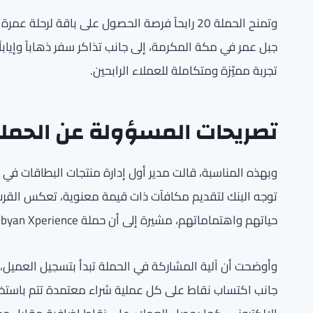
وتمنح الحملة 20 رابحاً فرصة الحصول على باقة 
جبل عمر في مكة المكرمة، إلى جانب تذاكر سفر ذهاباً وإياب
تجربة مميّزة ومتكاملة للعملاء الرابحين.
تصريحات المسؤولة عن الحمل
وبهذه المناسبة، قالت مدير أول إدارة منتجات البطاقات في ب
توجه البنك لتقديم مكافآت ذات قيمة معنوية، تعكس القرب
حياتهم واهتماماتهم، مشيرة إلى أن حملة Boubyan Xperience صُممت لتكون حملة مكافآت لتجارب استثنائية للعملاء.
وأوضحت أن آلية المشاركة في الحملة تبدأ بتسجيل العميل، و