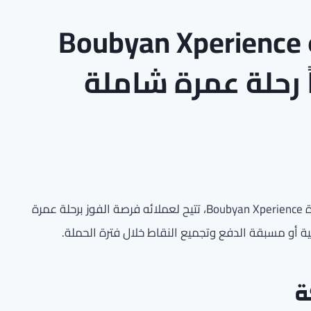
بنك بوبيان يطلق حملة Boubyan Xperience
أعلن بنك بوبيان عن إطلاق تجربة جديدة ضمن حملته المميزة Boubyan Xperience، تتيح لعملائه فرصة الفوز برحلة عمرة
ة