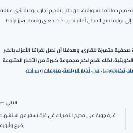
تصميم حملاته التسويقية، من خلال تقديم تجارب نوعية تُثري علاقة
لى بوابة تفتح المجال أمام تجارب ذات معنى وقيمة، تعزز ارتباط
فية متميزة للقارئ، وهدفنا أن نصل لقرائنا الأعزاء بالخبر
لكويتية، لذلك نقدم لكم مجموعة كبيرة من الأخبار المتنوعة
اد
،
تكنولوجيا
،
فن
،
أخبار الرياضة
،
منوعا
ت
و
سياحة
.
التالي
غارة جوية على مخيم النصيرات في غزة تسفر عن استشهاد
رضيع وأبويه