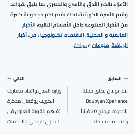
الأعزاء بالخبر الأدق والأسرع والحصري بما يليق بقواعد
وقيم الأسرة الكويتية، لذلك نقدم لكم مجموعة كبيرة
من الأخبار المتنوعة داخل الأقسام التالية،
الأخبار
العالمية
و
المحلية
،
الاقتصاد
،
تكنولوجيا
،
فن
،
أخبار
الرياضة
،
منوعا
ت
و
سياحة
.
تصفّح
السابق
التالي
المقالات
بنك بوبيان يطلق حملة
وزارة العدل واتحاد مصارف
Boubyan Xperience
الكويت يوقعان مذكرة
الجديدة ويمنح 20 فائزاً
تفاهم لتقوية التعاون في
رحلة عمرة شاملة
التحول الرقمي والخدمات