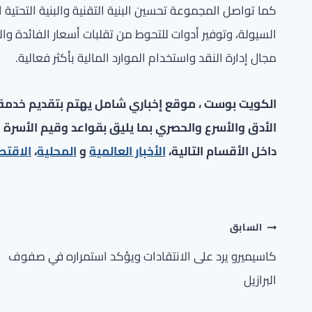
كما تواصل المجموعة تحسين البنية التقنية والبنية التحتية
السيولة، وتوفير أدوات للتحوط من تقلبات أسعار الفائدة وا
مجال إدارة النقد واستخدام الموارد المالية بأكثر فعالية.
الكويت بوست ، موقع إخباري شامل يهتم بتقديم خدمة صح
الأدق والأسرع والحصري بما يليق بقواعد وقيم الأسرة ا
داخل الأقسام التالية،
الأخبار العالمية
و
المحلية
،
الاقتص
تصفّح
السابق
المقالات
كاسيميرو يرد على الانتقادات ويؤكد استمراره في صفوف
البرازيل