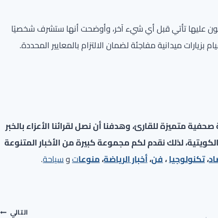
صلون عليها تأتي قبل أي شيء آخر، وأوضحت أنها ستشرف شخصيًا
بزيارات ميدانية مفاجئة لضمان الالتزام بالمعايير المحددة.
فية متميزة للقارئ، وهدفنا أن نصل لقرائنا الأعزاء بالخبر
لكويتية، لذلك نقدم لكم مجموعة كبيرة من الأخبار المتنوعة
اد
،
تكنولوجيا
،
فن
،
أخبار الرياضة
،
منوعا
ت
و
سياحة
.
التالي