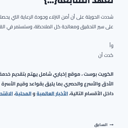
تعهد المتابعة{…}
شددت الحويلة على أن أمن النزلاء وجودة الرعاية التي يح
على سير التحقيق ومعالجة كل الملاحظة، وستستمر في القيام 
وأ
كدت أن
الكويت بوست ، موقع إخباري شامل يهتم بتقديم خدمة صح
الأدق والأسرع والحصري بما يليق بقواعد وقيم الأسرة ا
داخل الأقسام التالية،
الأخبار العالمية
و
المحلية
،
الاقتص
تصفّح
السابق