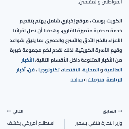
المواطنين والمقيمين.
الكويت بوست ، موقع إخباري شامل يهتم بتقديم
خدمة صحفية متميزة للقارئ، وهدفنا أن نصل لقرائنا
الأعزاء بالخبر الأدق والأسرع والحصري بما يليق بقواعد
وقيم الأسرة الكويتية، لذلك نقدم لكم مجموعة كبيرة
من الأخبار المتنوعة داخل الأقسام التالية،
الأخبار
العالمية
و
المحلية
،
الاقتصاد
،
تكنولوجيا
،
فن
،
أخبار
الرياضة
،
منوعا
ت
و
سياحة
.
تصفّح
السابق
التالي
المقالات
وزير التجارة يلتقي بسفير
استطلاع أميركي يكشف