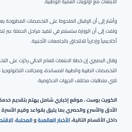
الابتعاث مع أولويات التنمية الوطنية.
وأشار إلى أن الإقبال الملحوظ على التخصصات المطروحة يع
ولفت إلى أن الوزارة ستستمر في تنفيذ مراحل الحملة عبر ت
أكاديمياً وإدارياً للالتحاق بالجامعات الأجنبية.
وقال البصيري إن خطة الابتعاث للعام الحالي ركزت على الت
التخصصات الطبية والطبية المساندة، ومجالات التكنولوجيا
تلبي متطلبات مختلف الجهات الحكومية.
الكويت بوست ، موقع إخباري شامل يهتم بتقديم خدمة صح
الأدق والأسرع والحصري بما يليق بقواعد وقيم الأسرة ا
داخل الأقسام التالية،
الأخبار العالمية
و
المحلية
،
الاقتص