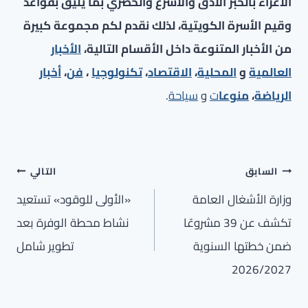
الأعزاء بالخبر الأدق والأسرع والحصري بما يليق بقواعد
وقيم الأسرة الكويتية، لذلك نقدم لكم مجموعة كبيرة
من الأخبار المتنوعة داخل الأقسام التالية،
الأخبار
العالمية
و
المحلية
،
الاقتصاد
،
تكنولوجيا
،
فن
،
أخبار
الرياضة
،
منوعا
ت
و
سياحة
.
تصفّح
السابق
التالي
المقالات
وزارة الأشغال العامة
«الأولى للوقود» تستعيد
تكشف عن 39 مشروعًا
نشاط محطة الوفرة بعد
ضمن خطتها السنوية
تطوير شامل
2026/2027