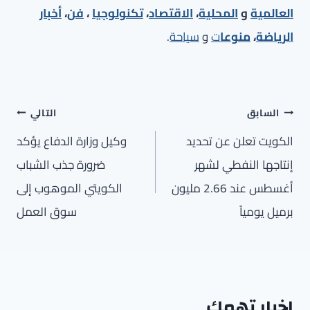
العالمية
و
المحلية
،
الاقتصاد
،
تكنولوجيا
،
فن
،
أخبار
الرياضة
،
منوعا
ت
و
سياحة
.
تصفّح
السابق
التالي
المقالات
الكويت تعلن عن تحديد
وكيل وزارة الدفاع يؤكد
إنتاجها النفطي لشهر
ضرورة جذب الشباب
أغسطس عند 2.66 مليون
الكويتي الموهوب إلى
برميل يومياً
سوق العمل
اخبار تهمك