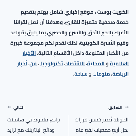
الكويت بوست ، موقع إخباري شامل يهتم بتقديم
خدمة صحفية متميزة للقارئ، وهدفنا أن نصل لقرائنا
الأعزاء بالخبر الأدق والأسرع والحصري بما يليق بقواعد
وقيم الأسرة الكويتية، لذلك نقدم لكم مجموعة كبيرة
من الأخبار المتنوعة داخل الأقسام التالية،
الأخبار
العالمية
و
المحلية
،
الاقتصاد
،
تكنولوجيا
،
فن
،
أخبار
الرياضة
،
منوعا
ت
و
سياحة
.
تصفّح
السابق
التالي
المقالات
الحويلة تُصدر خمس قرارات
تراجع ملحوظ في تعاملات
بحل أربع جمعيات نفع عام
ودائع الإنتربنك مع تزايد