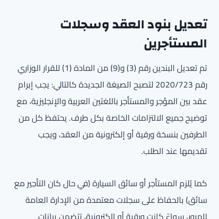
تعديل بنود العقد وسجلات
المستأجرين
تم تعديل البندين رقم (3) و(9) من المادة (1) للقرار الوزاري
رقم 2020/723 لتصبح الصيغة الجديدة كالتالي: يجب إبرام
عقد بين المؤجر والمستأجر باللغتين العربية والإنجليزية، مع
توضيح جميع الالتزامات الخاصة بكل طرف. يحتفظ كل من
الطرفين بنسخة ورقية أو إلكترونية من العقد، ويجب
تقديمها عند الطلب.
كما يُلزم المستأجر أو سائق السيارة (في حال كان التأجير مع
سائق) بالحفاظ على سجلات معتمدة من الإدارة العامة
للمرور، سواءً كانت ورقية أو إلكترونية، تتضمن بيانات