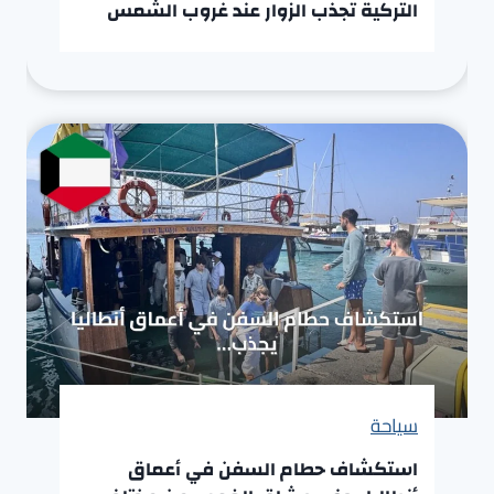
التركية تجذب الزوار عند غروب الشمس
سياحة
استكشاف حطام السفن في أعماق