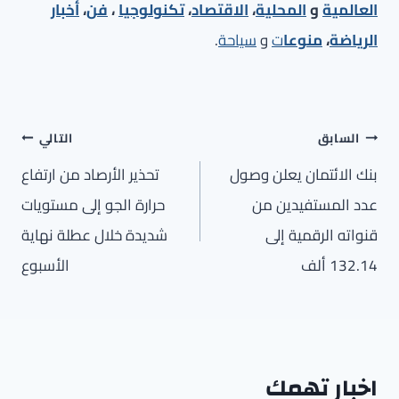
العالمية
و
المحلية
،
الاقتصاد
،
تكنولوجيا
،
فن
،
أخبار
الرياضة
،
منوعا
ت
و
سياحة
.
تصفّح
السابق
التالي
المقالات
بنك الائتمان يعلن وصول
تحذير الأرصاد من ارتفاع
عدد المستفيدين من
حرارة الجو إلى مستويات
قنواته الرقمية إلى
شديدة خلال عطلة نهاية
132.14 ألف
الأسبوع
اخبار تهمك