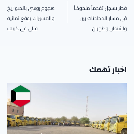
المقالات
قطر تسجل تقدماً ملحوظاً
هجوم روسي بالصواريخ
في مسار المحادثات بين
والمسيرات يوقع ثمانية
واشنطن وطهران
قتلى في كييف
اخبار تهمك