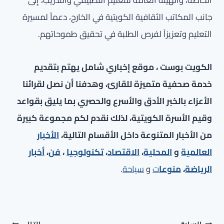
الخاصة، والهيئة العامة للتعليم التطبيقي والتدريب، إلى
جانب المكاتب الثقافية الكويتية في الخارج، دعماً لمسيرة
التعليم وتعزيزاً لفرص الطلبة في تحقيق طموحاتهم.
الكويت بوست ، موقع إخباري شامل يهتم بتقديم
خدمة صحفية متميزة للقارئ، وهدفنا أن نصل لقرائنا
الأعزاء بالخبر الأدق والأسرع والحصري بما يليق بقواعد
وقيم الأسرة الكويتية، لذلك نقدم لكم مجموعة كبيرة
من الأخبار المتنوعة داخل الأقسام التالية،
الأخبار
العالمية
و
المحلية
،
الاقتصاد
،
تكنولوجيا
،
فن
،
أخبار
الرياضة
،
منوعا
ت
و
سياحة
.
تصفّح
السابق
التالي