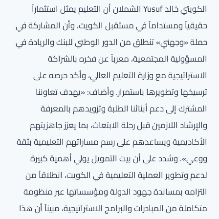
الكويتي خالد Yusuf الشملان أن التعليم يمثل استثماراً
حقيقياً ومستداماً في مستقبل الكويت، وأن المشاركة في
حملة «وجهني» تنطلق من الدور الوطني للبنك والريادة في
المسؤولية المجتمعية، معرباً عن فخره بالشراكة
الاستراتيجية مع وزارة التعليم العالي، وأكد حرصه على
ترسيخها وتطويرها باستمرار. وأضاف: «يهدف تعاوننا
المشترك إلى دعم أبنائنا الطلبة وتزويدهم بالمعرفة
والإرشاد اللازمين قبل رحلة الابتعاث، بما يعزز جاهزيتهم
الأكاديمية ويساعدهم على رسم مساراتهم التعليمية بثقة
ووعي». وشدد على أن بيت التمويل يولي أهمية كبيرة
لدعم وتطوير العملية التعليمية في الكويت، انطلاقاً من
التزامه بمساندة جهود الدولة ومؤسساتها عبر منظومة
متكاملة من المبادرات والبرامج الاستراتيجية، مبيناً أن هذا