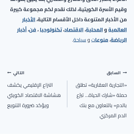
وقيم الأسرة الكويتية، لذلك نقدم لكم مجموعة كبيرة
من الأخبار المتنوعة داخل الأقسام التالية،
الأخبار
العالمية
و
المحلية
،
الاقتصاد
،
تكنولوجيا
،
فن
،
أخبار
الرياضة
،
منوعا
ت
و
سياحة
.
تصفّح
السابق
التالي
المقالات
«التجارية العقارية» تطلق
النزاع الإقليمي يكشف
حملة «شارك الحياة… تبرّع
هشاشة الاقتصاد الكويتي
بالدم» بالتعاون مع بنك
ويؤكد ضرورة التنويع
الدم المركزي