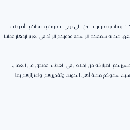
ات بمناسبة مرور عامين على تولي سموكم حفظكم الله ولاية
معها مكانة سموكم الراسخة ودوركم الرائد في تعزيز ازدهار وطننا
ه مسيرتكم المباركة من إخلاص في العطاء، وصدق في العمل،
أكسبت سموكم محبة أهل الكويت وتقديرهم، واعتزازهم بما