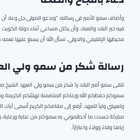
وأضاف سمو الأمير في رسالته: “وندعو المولى جل وعلا أن
فيه خير البلاد والعباد، وأن يكلل مساعي أبناء دولة الكويت ا
محيطها الإقليمي والدولي. نسأل الله أن يسبغ عليها نعمه ظاه
رسالة شكر من سمو ولي الع
تلقى سمو أمير البلاد ردّ شكر من سمو ولي العهد الشيخ صبا
سموكم حفظكم الله ورعاكم المتضمنة تهنئتكم الكريمة وم
وتعييني ولياً للعهد. أرفع إلى مقامكم الكريم أسمى آيات 
مباركة جسدت ما أحطتموني به سموكم من عناية ورعاية، و
إياها وفاءً وولاءً واعتزازاً.