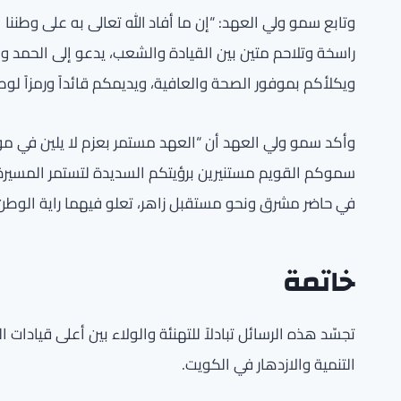
وتابع سمو ولي العهد: “إن ما أفاد الله تعالى به على وطننا 
راسخة وتلاحم متين بين القيادة والشعب، يدعو إلى الحمد وا
ويكلأكم بموفور الصحة والعافية، ويديمكم قائداً ورمزاً لوطن
وأكد سمو ولي العهد أن “العهد مستمر بعزم لا يلين في مو
سموكم القويم مستنيرين برؤيتكم السديدة لتستمر المسيرة ال
في حاضر مشرق ونحو مستقبل زاهر، تعلو فيهما راية الوطن 
خاتمة
تجسّد هذه الرسائل تبادلاً للتهنئة والولاء بين أعلى قيادات
التنمية والازدهار في الكويت.