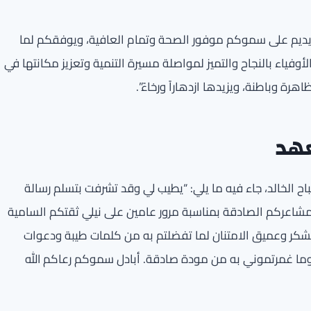
 يديم على سموكم موفور الصحة وتمام العافية، ويوفقكم لما
لأوفياء بالنجاح والتميز لمواصلة مسيرة التنمية وتعزيز مكانتها في
رة وباطنة، ويزيدها ازدهاراً ورخاءً”.
هد
ح الخالد، جاء فيه ما يلي: “يطيب لي وقد تشرفت بتسلم رسالة
شاعركم الصادقة بمناسبة مرور عامين على نيلي ثقتكم السامية
الشكر وعميق الامتنان لما تفضلتم به من كلمات طيبة ودعوات
ما غمرتموني به من مودة صادقة. أبادل سموكم رعاكم الله