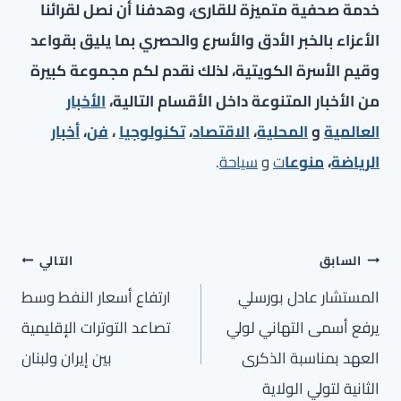
خدمة صحفية متميزة للقارئ، وهدفنا أن نصل لقرائنا
الأعزاء بالخبر الأدق والأسرع والحصري بما يليق بقواعد
وقيم الأسرة الكويتية، لذلك نقدم لكم مجموعة كبيرة
من الأخبار المتنوعة داخل الأقسام التالية،
الأخبار
العالمية
و
المحلية
،
الاقتصاد
،
تكنولوجيا
،
فن
،
أخبار
الرياضة
،
منوعا
ت
و
سياحة
.
تصفّح
السابق
التالي
المقالات
المستشار عادل بورسلي
ارتفاع أسعار النفط وسط
يرفع أسمى التهاني لولي
تصاعد التوترات الإقليمية
العهد بمناسبة الذكرى
بين إيران ولبنان
الثانية لتولي الولاية