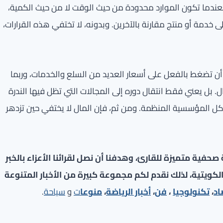
 فعندما تكون الموارد محدودة من حيث الوقت لا من حيث الكمية،
 خدمة أو منتج مقارنة بالآخرين. وبدونه، لا تختفي هذه القرارات،
ن تضغط بالفعل على أسعار العديد من السلع والخدمات، وربما
ل. بل يعني فقط انتقال دوره إلى المجالات التي تظل فيها الندرة
هياكل المؤسسية المنظمة. ومن ثم، فإن المال لا يختفي حين تزدهر
فية متميزة للقارئ، وهدفنا أن نصل لقرائنا الأعزاء بالخبر
لكويتية، لذلك نقدم لكم مجموعة كبيرة من الأخبار المتنوعة
اد
،
تكنولوجيا
،
فن
،
أخبار الرياضة
،
منوعا
ت
و
سياحة
.