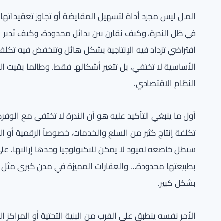
المال ليس مجرد أداة لتسهيل المقايضة أو تجاوز تعقيداتها،
في ظل الندرة، وكيف نقارن بين بدائل محدودة، وكيف نُدير ا
افتراضي تزداد فيه الإنتاجية بشكل هائل وتنخفض فيه تكل
الأساسية لا تختفي، بل تتغير أشكالها فقط. وطالما بقيت الن
النظام الاقتصادي.
أول ما ينبغي التأكيد عليه هو أن الندرة لا تختفي مع الوفر
تكلفة إنتاج كثير من السلع والخدمات، خصوصاً الرقمية أو ال
ستظل خاضعة لقيود لا يمكن للتكنولوجيا وحدها إزالتها. على 
بطبيعتها محدودة… والعقارات المميزة في مدن كبرى مثل ني
بشكل كبير.
الأمر نفسه ينطبق على القرب من البنية التحتية أو المراكز 