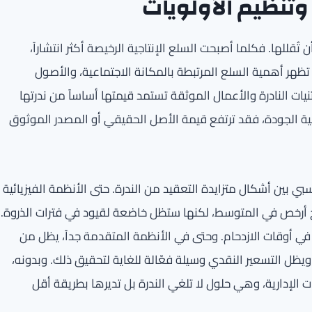
وتنظيم الأولويات
تُقللها. فكلما أصبحت السلع الإنتاجية الرخيصة أكثر انتشاراً،
 تظهر أهمية السلع المرتبطة بالمكانة الاجتماعية، والأصول
نيات النادرة والأعمال الموثقة تستمد قيمتها أساساً من ندرتها
الية الجودة، فقد ترتفع قيمة الأصل الحقيقي أو المصدر الموثوق
ي بين أشكال متزايدة التعقيد من الندرة. حتى الأنظمة الفيزيائية
بح أرخص في المتوسط، لكنها ستظل خاضعة لقيود في فترات الذروة.
 في أوقات الازدحام. وحتى في الأنظمة المتقدمة جداً، يظل من
ظل التسعير النقدي وسيلة فعّالة للغاية لتحقيق ذلك. وبدونه،
ت الإدارية، وهي حلول لا تلغي الندرة بل تديرها بطريقة أقل