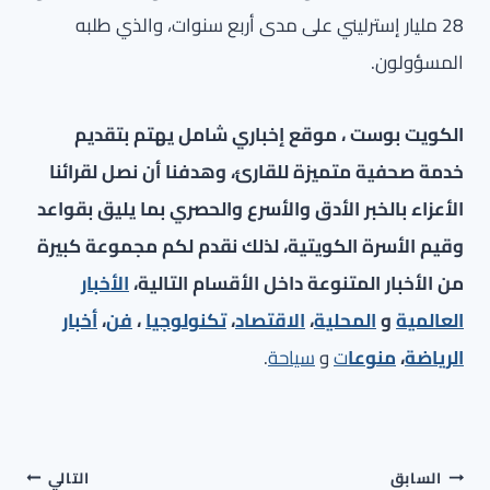
28 مليار إسترليني على مدى أربع سنوات، والذي طلبه
المسؤولون.
الكويت بوست ، موقع إخباري شامل يهتم بتقديم
خدمة صحفية متميزة للقارئ، وهدفنا أن نصل لقرائنا
الأعزاء بالخبر الأدق والأسرع والحصري بما يليق بقواعد
وقيم الأسرة الكويتية، لذلك نقدم لكم مجموعة كبيرة
من الأخبار المتنوعة داخل الأقسام التالية،
الأخبار
العالمية
و
المحلية
،
الاقتصاد
،
تكنولوجيا
،
فن
،
أخبار
الرياضة
،
منوعا
ت
و
سياحة
.
تصفّح
السابق
التالي