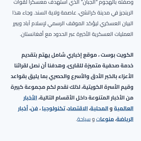
وصفته بالهجوم “الجبان” الذي استهدف معسكراً لقوات
الرينجرز في مدينة كراتشي، عاصمة ولاية السند. وجاء هذا
البيان العسكري ليؤكد الموقف الرسمي لإسلام آباد ويبرر
العمليات العسكرية الأخيرة عبر الحدود مع أفغانستان.
الكويت بوست ، موقع إخباري شامل يهتم بتقديم
خدمة صحفية متميزة للقارئ، وهدفنا أن نصل لقرائنا
الأعزاء بالخبر الأدق والأسرع والحصري بما يليق بقواعد
وقيم الأسرة الكويتية، لذلك نقدم لكم مجموعة كبيرة
من الأخبار المتنوعة داخل الأقسام التالية،
الأخبار
العالمية
و
المحلية
،
الاقتصاد
،
تكنولوجيا
،
فن
،
أخبار
الرياضة
،
منوعا
ت
و
سياحة
.