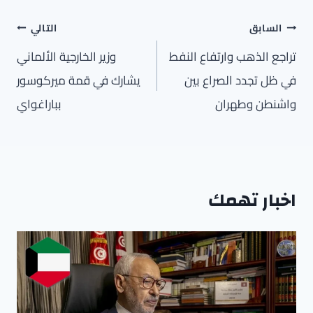
تصفّح
السابق
التالي
المقالات
تراجع الذهب وارتفاع النفط
وزير الخارجية الألماني
في ظل تجدد الصراع بين
يشارك في قمة ميركوسور
واشنطن وطهران
بباراغواي
اخبار تهمك