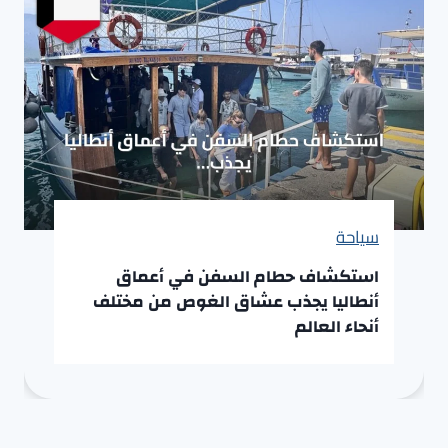
سياحة
استكشاف حطام السفن في أعماق
أنطاليا يجذب عشاق الغوص من مختلف
أنحاء العالم