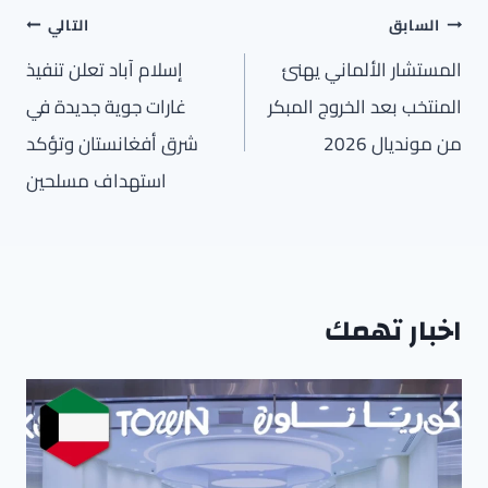
تصفّح
السابق
التالي
المقالات
المستشار الألماني يهنئ
إسلام آباد تعلن تنفيذ
المنتخب بعد الخروج المبكر
غارات جوية جديدة في
من مونديال 2026
شرق أفغانستان وتؤكد
استهداف مسلحين
اخبار تهمك