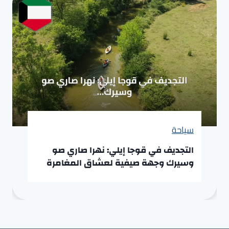
سياحة
التجديف في قوجا إيلي: نهرا صاري صو
وسيرك وجهة صيفية لعشاق المغامرة