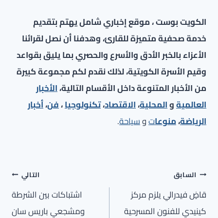
الكويت بوست ، موقع إخباري شامل يهتم بتقديم
خدمة صحفية متميزة للقارئ، وهدفنا أن نصل لقرائنا
الأعزاء بالخبر الأدق والأسرع والحصري بما يليق بقواعد
وقيم الأسرة الكويتية، لذلك نقدم لكم مجموعة كبيرة
من الأخبار المتنوعة داخل الأقسام التالية،
الأخبار
العالمية
و
المحلية
،
الاقتصاد
،
تكنولوجيا
،
فن
،
أخبار
الرياضة
،
منوعا
ت
و
سياحة
.
تصفّح
السابق
التالي
المقالات
قاضٍ فيدرالي يلزم مركز
اشتباكات بين الشرطة
كينيدي للفنون المسرحية
ومشجعي باريس سان