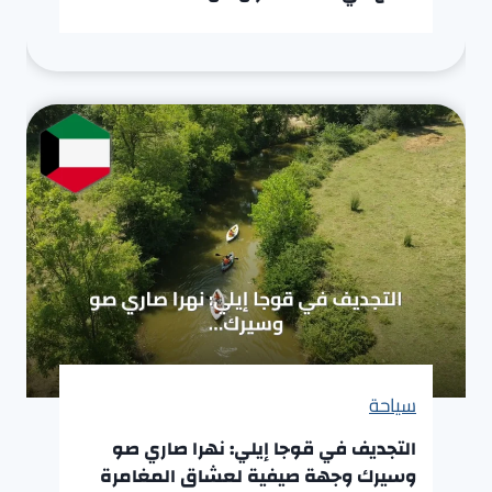
سياحة
التجديف في قوجا إيلي: نهرا صاري صو
وسيرك وجهة صيفية لعشاق المغامرة