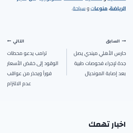
الرياضة
،
منوعا
ت
و
سياحة
.
تصفّح
السابق
التالي
المقالات
حارس الأهلي ميندي يصل
ترامب يدعو محطات
جدة لإجراء فحوصات طبية
الوقود إلى خفض الأسعار
بعد إصابة المونديال
فوراً ويحذر من عواقب
عدم الالتزام
اخبار تهمك