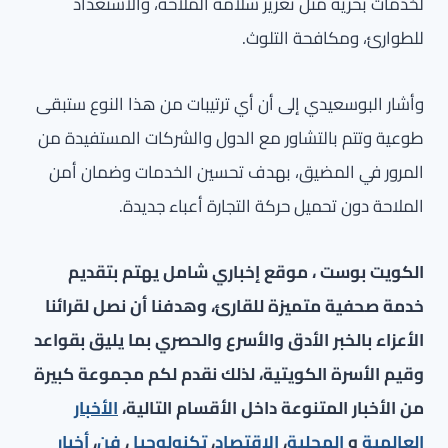
لخدمات بحرية مثل تعزيز سلامة الملاحة، والاستعداد
للطوارئ، ومكافحة التلوث.
وأشار البوسعيدي إلى أن أي ترتيبات من هذا النوع ستبقى
طوعية وتتم بالتشاور مع الدول والشركات المستفيدة من
المرور في المضيق، بهدف تحسين الخدمات وضمان أمن
الملاحة دون تحميل حركة التجارة أعباء جديدة.
الكويت بوست ، موقع إخباري شامل يهتم بتقديم
خدمة صحفية متميزة للقارئ، وهدفنا أن نصل لقرائنا
الأعزاء بالخبر الأدق والأسرع والحصري بما يليق بقواعد
وقيم الأسرة الكويتية، لذلك نقدم لكم مجموعة كبيرة
من الأخبار المتنوعة داخل الأقسام التالية،
الأخبار
العالمية
و
المحلية
،
الاقتصاد
،
تكنولوجيا
،
فن
،
أخبار