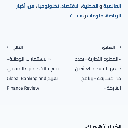
العالمية
و
المحلية
،
الاقتصاد
،
تكنولوجيا
،
فن
،
أخبار
الرياضة
،
منوعا
ت
و
سياحة
.
تصفّح
السابق
التالي
المقالات
«المطوع التجارية» تجدد
«الاستثمارات الوطنية»
دعمها للنسخة العشرين
تتوج بثلاث جوائز عالمية في
من مسابقة «برنامج
تقييم Global Banking and
الشركة»
Finance Review
اخبار تهمك