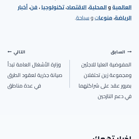
العالمية
و
المحلية
،
الاقتصاد
،
تكنولوجيا
،
فن
،
أخبار
الرياضة
،
منوعا
ت
و
سياحة
.
تصفّح
السابق
التالي
المقالات
المفوضية العليا للاجئين
وزارة الأشغال العامة تبدأ
ومجموعة زين تحتفلان
صيانة جذرية لعقود الطرق
بمرور عقد على شراكتهما
في عدة مناطق
في دعم النازحين