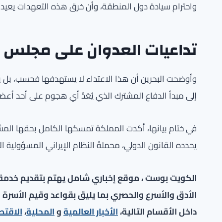
واحترام سيادة دول المنطقة، وأن خرق هذه التعهدات يعيد إ
تداعيات العدوان على مجلس ا
وأوضحت البحرين أن هذا الاعتداء لا يستهدفها فحسب، بل ي
إلى مبدأ الدفاع المشترك الذي يُعَدّ أي هجوم على أحد أعض
في ختام بيانها، أكدت المملكة تمسكها الكامل بحقها المش
يحدده القانون الدولي، محملةً النظام الإيراني المسؤولية 
الكويت بوست ، موقع إخباري شامل يهتم بتقديم خدمة صح
الأدق والأسرع والحصري بما يليق بقواعد وقيم الأسرة ا
داخل الأقسام التالية،
الأخبار العالمية
و
المحلية
،
الاقتص