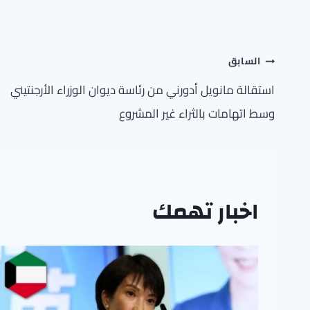
تصفّح
السابق
المقالات
استقالة مانويل أدورني من رئاسة ديوان الوزراء الأرجنتيني
وسط اتهامات بالثراء غير المشروع
اخبار تهمك