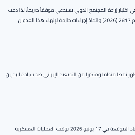
في اختبار إرادة المجتمع الدولي يستدعي موقفاً صريحاً، لذا دعت
المجلس إلى عقد اجتماع طارئ للوقوف على تنفيذ القرار رقم 2817 (2026) واتخاذ إجراءات حازمة لإنهاء هذا العدوان
ُظهر نمطاً منظماً ومتكرراً من التصعيد الإيراني ضد سيادة البحرين
ذكرت الوزارة أن إيران قد تعهدت في مذكرة تفاهم إسلام أباد الموقعة في 17 يونيو 2026 بوقف العمليات العسكرية