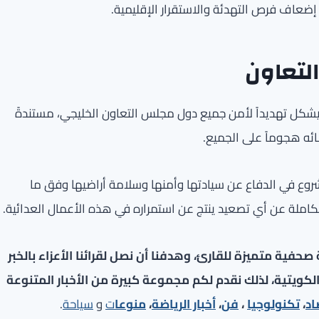
ضعاف فرص التهدئة والاستقرار الإقليمية.
لتعاون
شكل تهديداً لأمن جميع دول مجلس التعاون الخليجي، مستندةً
ائه هجوماً على الجميع.
روع في الدفاع عن سيادتها وأمنها وسلامة أراضيها وفق ما
الكاملة عن أي تصعيد ينتج عن استمراره في هذه الأعمال العدائية.
فية متميزة للقارئ، وهدفنا أن نصل لقرائنا الأعزاء بالخبر
لكويتية، لذلك نقدم لكم مجموعة كبيرة من الأخبار المتنوعة
اد
،
تكنولوجيا
،
فن
،
أخبار الرياضة
،
منوعا
ت
و
سياحة
.